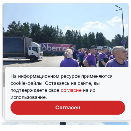
На информационном ресурсе применяются
cookie-файлы. Оставаясь на сайте, вы
подтверждаете свое
согласие
на их
Склад Wildberries в Екатеринбурге
использование.
эвакуировали из-за БПЛА
Согласен
5 августа
0