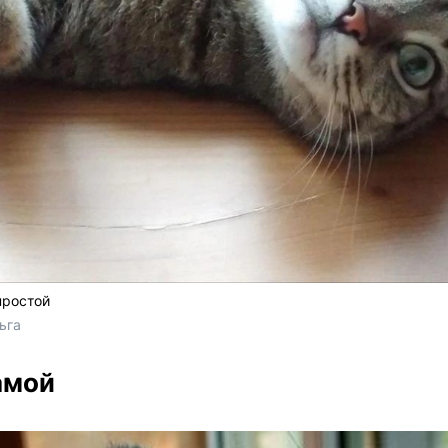
простой
ьга
амой