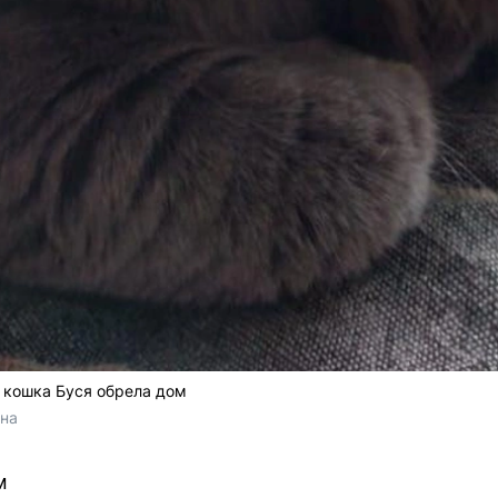
 кошка Буся обрела дом
ина
м