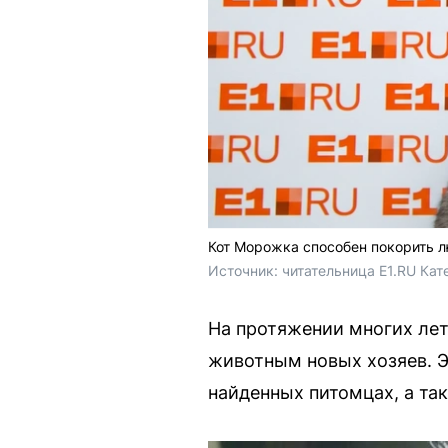
Кот Морожка способен покорить 
Источник: 
читательница E1.RU Кат
На протяжении многих ле
животным новых хозяев. Э
найденных питомцах, а та