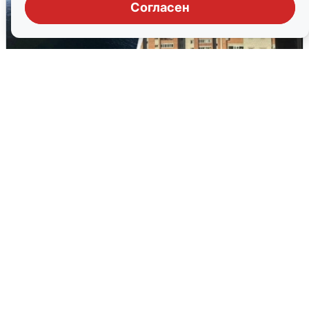
Согласен
Ночная атака БПЛА на Ярославль:
попадания и последствия
6 августа
0