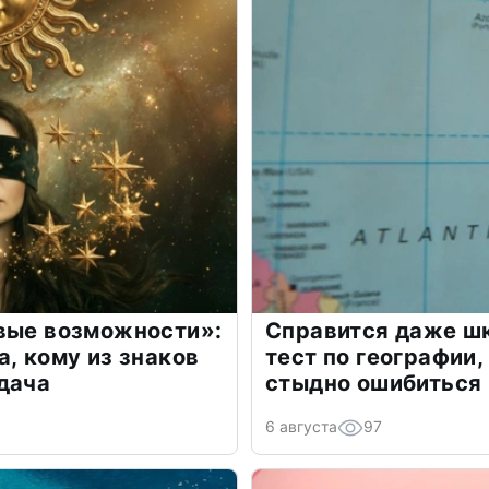
овые возможности»:
Справится даже шк
а, кому из знаков
тест по географии,
дача
стыдно ошибиться
6 августа
97