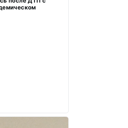
сь после ДТП с
адемическом