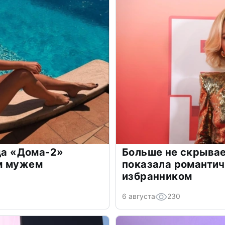
зда «Дома-2»
Больше не скрывае
м мужем
показала романти
избранником
6 августа
230