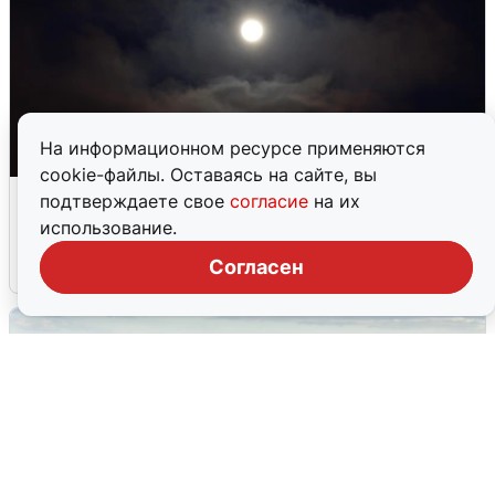
На информационном ресурсе применяются
cookie-файлы. Оставаясь на сайте, вы
Взрывы в Воронеже после сигнала
подтверждаете свое
согласие
на их
тревоги
использование.
Согласен
5 августа
0