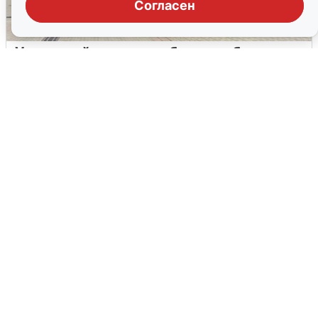
Согласен
У соседей пожар и сбои: что было при
режиме БПЛА в Прикамье
5 августа
0